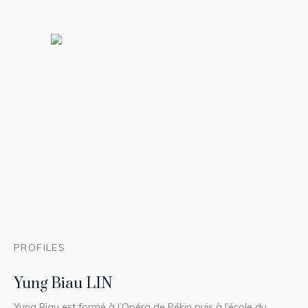
PROFILES
Yung Biau LIN
Yung Biau est formé à l’Opéra de Pékin puis à l’école du