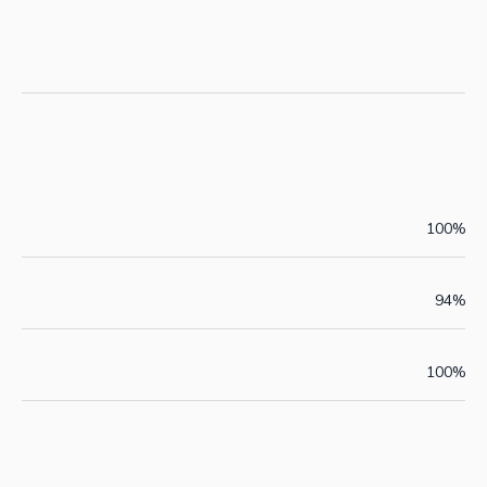
Taux de satisfaction
100
%
Taux d’assiduité
94
%
Taux de réussite (numéros crées et présentés)
100
%