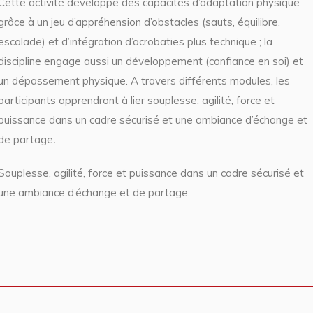
Cette activité développe des capacités d’adaptation physique
grâce à un jeu d’appréhension d’obstacles (sauts, équilibre,
escalade) et d’intégration d’acrobaties plus technique ; la
discipline engage aussi un développement (confiance en soi) et
un dépassement physique. A travers différents modules, les
participants apprendront à lier souplesse, agilité, force et
puissance dans un cadre sécurisé et une ambiance d’échange et
de partage
.
Souplesse, agilité, force et puissance dans un cadre sécurisé et
une ambiance d’échange et de partage.